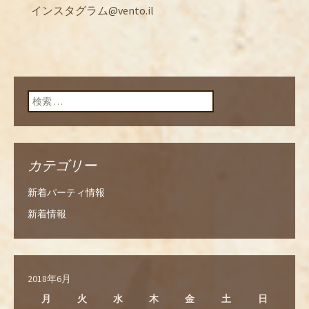
インスタグラム@vento.il
検索:
カテゴリー
新着パーティ情報
新着情報
2018年6月
月
火
水
木
金
土
日