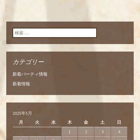
検索:
カテゴリー
新着パーティ情報
新着情報
2025年5月
月
火
水
木
金
土
日
1
2
3
4