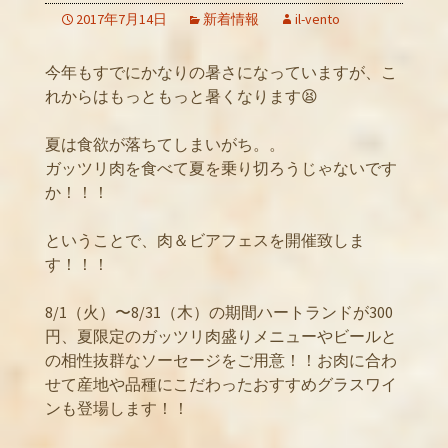
2017年7月14日
新着情報
il-vento
今年もすでにかなりの暑さになっていますが、こ
れからはもっともっと暑くなります😫
夏は食欲が落ちてしまいがち。。
ガッツリ肉を食べて夏を乗り切ろうじゃないです
か！！！
ということで、肉＆ビアフェスを開催致しま
す！！！
8/1（火）〜8/31（木）の期間ハートランドが300
円、夏限定のガッツリ肉盛りメニューやビールと
の相性抜群なソーセージをご用意！！お肉に合わ
せて産地や品種にこだわったおすすめグラスワイ
ンも登場します！！