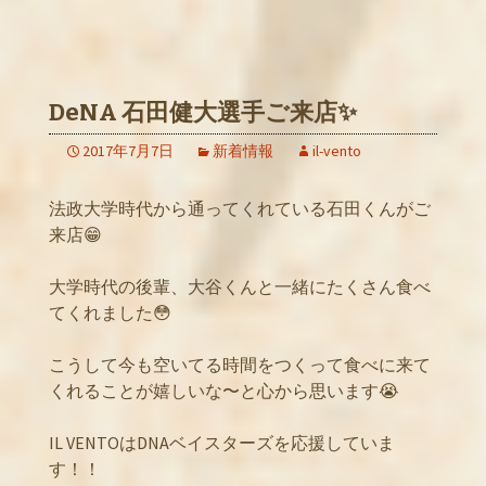
DeNA 石田健大選手ご来店✨
2017年7月7日
新着情報
il-vento
法政大学時代から通ってくれている石田くんがご
来店😁
大学時代の後輩、大谷くんと一緒にたくさん食べ
てくれました😳
こうして今も空いてる時間をつくって食べに来て
くれることが嬉しいな〜と心から思います😭
IL VENTOはDNAベイスターズを応援していま
す！！