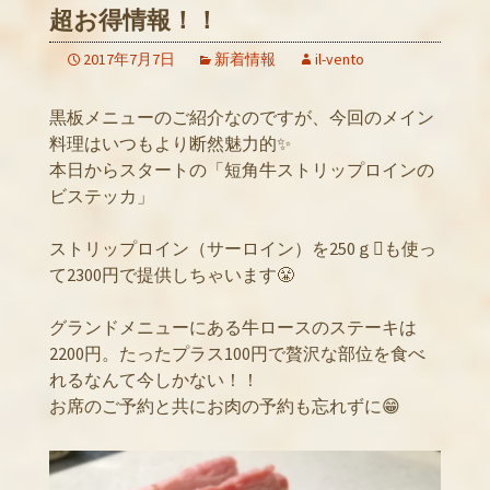
超お得情報！！
2017年7月7日
新着情報
il-vento
黒板メニューのご紹介なのですが、今回のメイン
料理はいつもより断然魅力的✨
本日からスタートの「短角牛ストリップロインの
ビステッカ」
ストリップロイン（サーロイン）を250ｇも使っ
て2300円で提供しちゃいます😤
グランドメニューにある牛ロースのステーキは
2200円。たったプラス100円で贅沢な部位を食べ
れるなんて今しかない！！
お席のご予約と共にお肉の予約も忘れずに😁