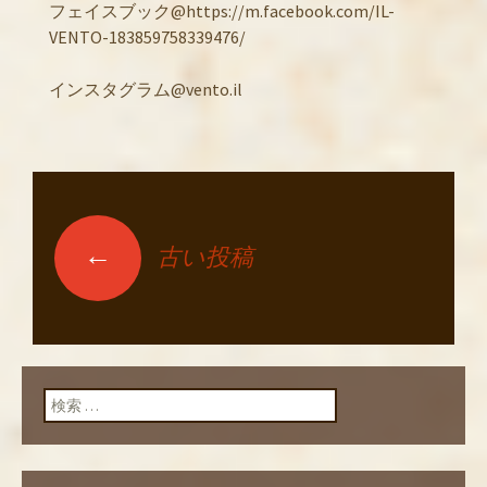
フェイスブック@https://m.facebook.com/IL-
VENTO-183859758339476/
インスタグラム@vento.il
←
古い投稿
投稿ナビゲーショ
ン
検索: