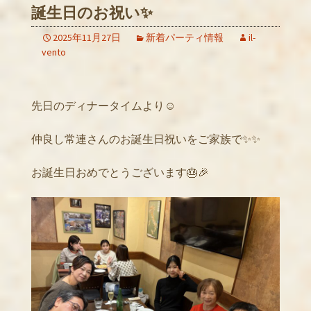
誕生日のお祝い✨
2025年11月27日
新着パーティ情報
il-
vento
先日のディナータイムより☺️
仲良し常連さんのお誕生日祝いをご家族で✨✨
お誕生日おめでとうございます🎂🎉