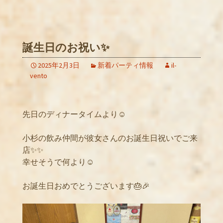
誕生日のお祝い✨
2025年2月3日
新着パーティ情報
il-
vento
先日のディナータイムより☺️
小杉の飲み仲間が彼女さんのお誕生日祝いでご来
店✨✨
幸せそうで何より☺️
お誕生日おめでとうございます🎂🎉