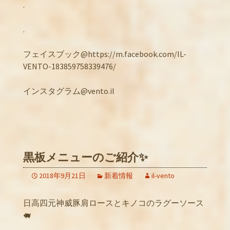
.
.
フェイスブック@https://m.facebook.com/IL-
VENTO-183859758339476/
インスタグラム@vento.il
黒板メニューのご紹介✨
2018年9月21日
新着情報
il-vento
日高四元神威豚肩ロースとキノコのラグーソース
🐖