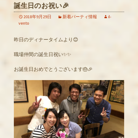
誕生日のお祝い🎉
2018年9月29日
新着パーティ情報
il-
vento
昨日のディナータイムより😊
職場仲間の誕生日祝い✨✨
お誕生日おめでとうございます🎂🎉