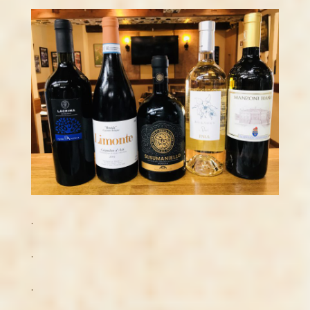
.
.
.