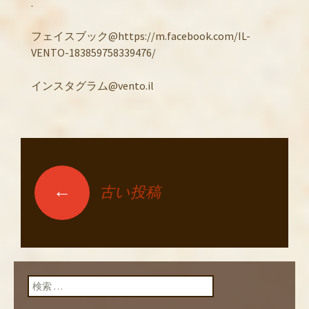
.
フェイスブック@https://m.facebook.com/IL-
VENTO-183859758339476/
インスタグラム@vento.il
←
古い投稿
投稿ナビゲーショ
ン
検索: