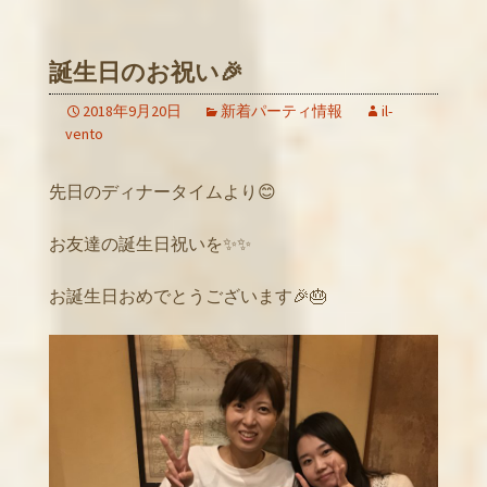
誕生日のお祝い🎉
2018年9月20日
新着パーティ情報
il-
vento
先日のディナータイムより😊
お友達の誕生日祝いを✨✨
お誕生日おめでとうございます🎉🎂