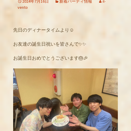
2024年7月16日
新着パーティ情報
il-
vento
先日のディナータイムより☺️
お友達の誕生日祝いを皆さんで✨✨
お誕生日おめでとうございます🎂🎉