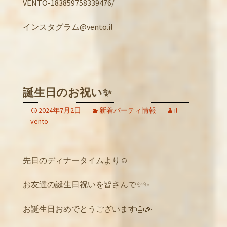
VENTO-183859758339476/
インスタグラム@vento.il
誕生日のお祝い✨
2024年7月2日
新着パーティ情報
il-
vento
先日のディナータイムより☺️
お友達の誕生日祝いを皆さんで✨✨
お誕生日おめでとうございます🎂🎉