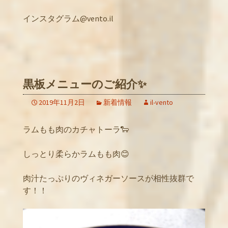
インスタグラム@vento.il
黒板メニューのご紹介✨
2019年11月2日
新着情報
il-vento
ラムもも肉のカチャトーラ🐑
しっとり柔らかラムもも肉😊
肉汁たっぷりのヴィネガーソースが相性抜群で
す！！