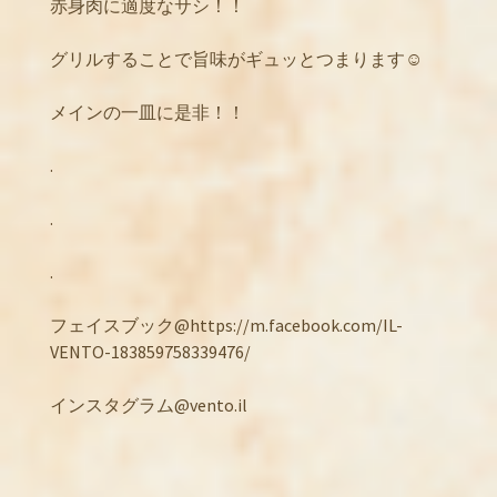
赤身肉に適度なサシ！！
グリルすることで旨味がギュッとつまります☺️
メインの一皿に是非！！
.
.
.
フェイスブック@https://m.facebook.com/IL-
VENTO-183859758339476/
インスタグラム@vento.il