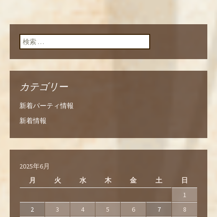
検索:
カテゴリー
新着パーティ情報
新着情報
2025年6月
月
火
水
木
金
土
日
1
2
3
4
5
6
7
8