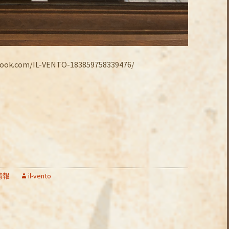
.com/IL-VENTO-183859758339476/
情報
il-vento