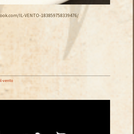
.com/IL-VENTO-183859758339476/
il-vento