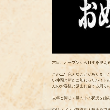
本日、オープンから11年を迎え
この11年色んなことがありまし
い仲間と新たに加わったバイト
んのお客様と励まし合える周り
去年と同じく世の中の状況を鑑
今はただただ感染拡大防止をで