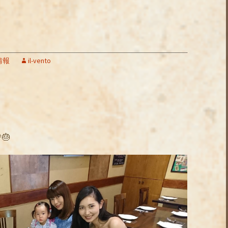
情報
il-vento
🎂