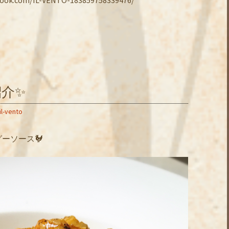
介✨
il-vento
ーソース🐓