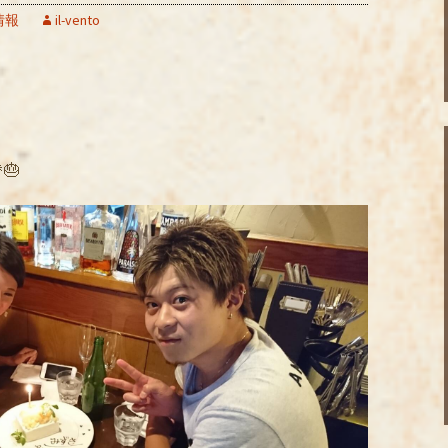
情報
il-vento
🎂