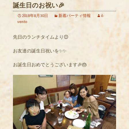
誕生日のお祝い🎉
2018年8月30日
新着パーティ情報
il-
vento
先日のランチタイムより😊
お友達の誕生日祝いを✨✨
お誕生日おめでとうございます🎉🎂