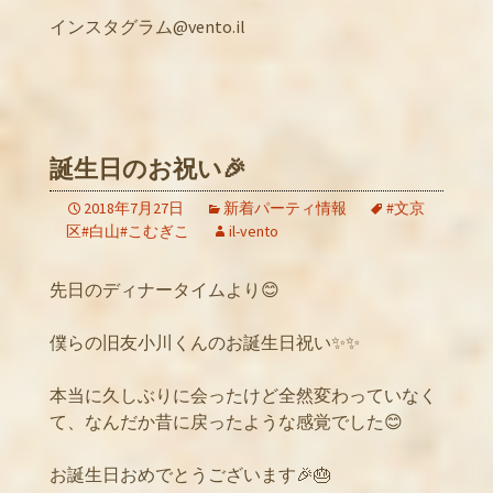
インスタグラム@vento.il
誕生日のお祝い🎉
2018年7月27日
新着パーティ情報
#文京
区#白山#こむぎこ
il-vento
先日のディナータイムより😊
僕らの旧友小川くんのお誕生日祝い✨✨
本当に久しぶりに会ったけど全然変わっていなく
て、なんだか昔に戻ったような感覚でした😊
お誕生日おめでとうございます🎉🎂