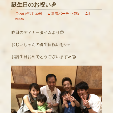
誕生日のお祝い🎉
2018年7月30日
新着パーティ情報
il-
vento
昨日のディナータイムより😊
おじいちゃんの誕生日祝いを✨✨
お誕生日おめでとうございます🎉🎂