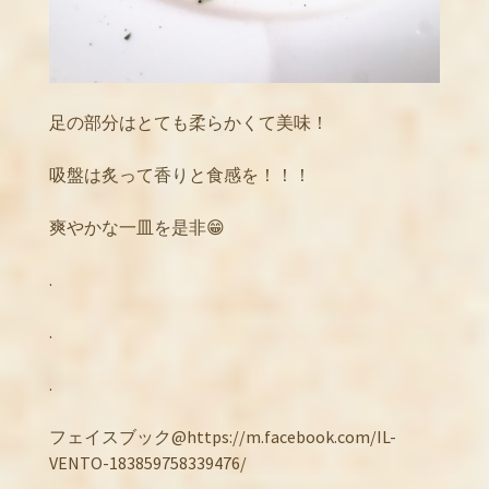
足の部分はとても柔らかくて美味！
吸盤は炙って香りと食感を！！！
爽やかな一皿を是非😁
.
.
.
フェイスブック@https://m.facebook.com/IL-
VENTO-183859758339476/