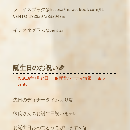
フェイスブック@https://m.facebook.com/IL-
VENTO-183859758339476/
インスタグラム@vento.il
誕生日のお祝い🎉
2018年7月24日
新着パーティ情報
il-
vento
先日のディナータイムより😊
彼氏さんのお誕生日祝いを✨✨
お誕生日おめでとうございます🎉🎂