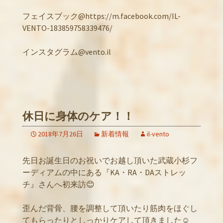
フェイスブック@https://m.facebook.com/IL-
VENTO-183859758339476/
インスタグラム@vento.il
休日に身体のケア！！
2018年7月26日
新着情報
il-vento
先日お誕生日のお祝いでお越し頂いた武蔵小杉フ
ーディアムの中にある『KA・RA・DAストレッ
チ』さんへ初来訪😊
歪んだ背骨、腰を調整して頂いたり筋肉をほぐし
てもらったりとしっかりケアして頂きました☺️