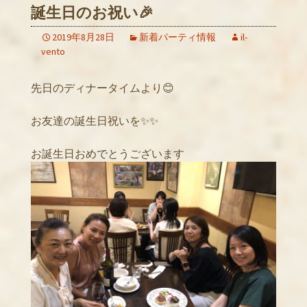
誕生日のお祝い🎉
2019年8月28日
新着パーティ情報
il-
vento
先日のディナータイムより😊
お友達の誕生日祝いを✨✨
お誕生日おめでとうございます