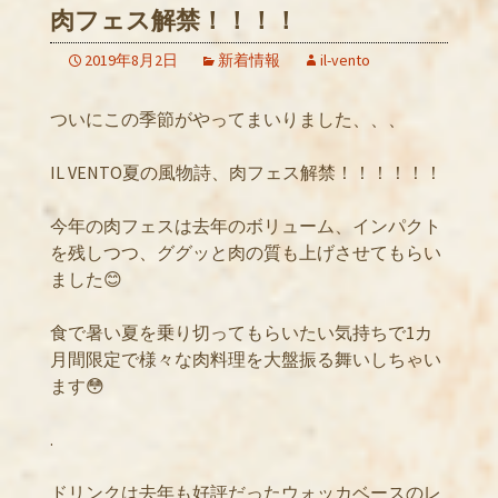
肉フェス解禁！！！！
2019年8月2日
新着情報
il-vento
ついにこの季節がやってまいりました、、、
IL VENTO夏の風物詩、肉フェス解禁！！！！！！
今年の肉フェスは去年のボリューム、インパクト
を残しつつ、ググッと肉の質も上げさせてもらい
ました😊
食で暑い夏を乗り切ってもらいたい気持ちで1カ
月間限定で様々な肉料理を大盤振る舞いしちゃい
ます😳
.
ドリンクは去年も好評だったウォッカベースのレ