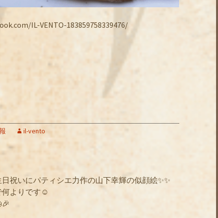
.com/IL-VENTO-183859758339476/
報
il-vento
生日祝いにパティシエ力作の山下幸輝の似顔絵✨✨
何よりです☺️
🎉