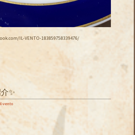
.com/IL-VENTO-183859758339476/
介✨
il-vento