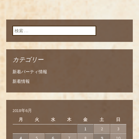
検索:
カテゴリー
新着パーティ情報
新着情報
2018年6月
月
火
水
木
金
土
日
1
2
3
4
5
6
7
8
9
10