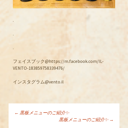
.
.
.
フェイスブック@https://m.facebook.com/IL-
VENTO-183859758339476/
インスタグラム@vento.il
←
黒板メニューのご紹介✨
投稿ナビゲーショ
黒板メニューのご紹介✨
→