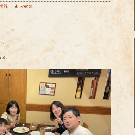
情報
il-vento
✨
🎉