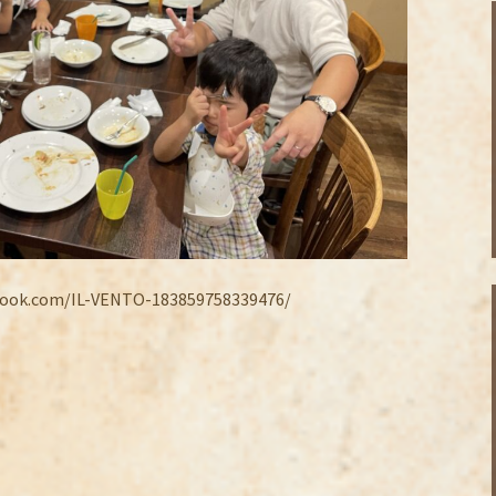
.com/IL-VENTO-183859758339476/