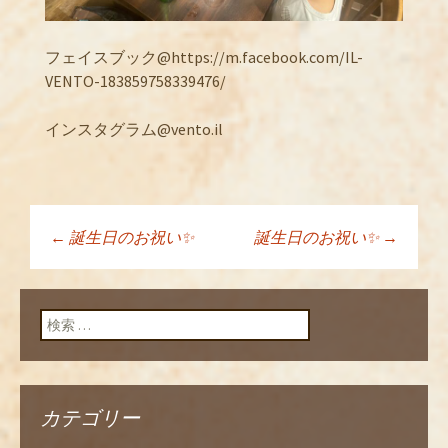
フェイスブック@https://m.facebook.com/IL-
VENTO-183859758339476/
インスタグラム@vento.il
←
誕生日のお祝い✨
誕生日のお祝い✨
→
投稿ナビゲーショ
ン
検索:
カテゴリー