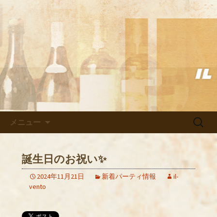
武蔵小杉の美味しいイタリアン「イル
ヴェント」のブログ
武蔵小杉の美味しいイタリアン
「イルヴェント」のブログ
コンテンツへ移動
検
メニュー
索:
誕生日のお祝い✨
2024年11月21日
新着パーティ情報
il-
vento