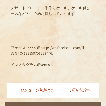
デザートプレート、手作りケーキ、ケーキ付きコ
ースなどのご予約お待ちしております！
.
.
フェイスブック@https://m.facebook.com/IL-
VENTO-183859758339476/
インスタグラム@vento.il
←
フロンターレ祝勝会✨
8周年記念✨
→
投稿ナビゲーショ