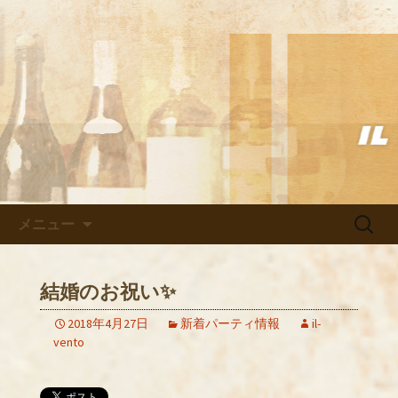
武蔵小杉の美味しいイタリアン「イル
ヴェント」のブログ
武蔵小杉の美味しいイタリアン
「イルヴェント」のブログ
コンテンツへ移動
検
メニュー
索:
結婚のお祝い✨
2018年4月27日
新着パーティ情報
il-
vento