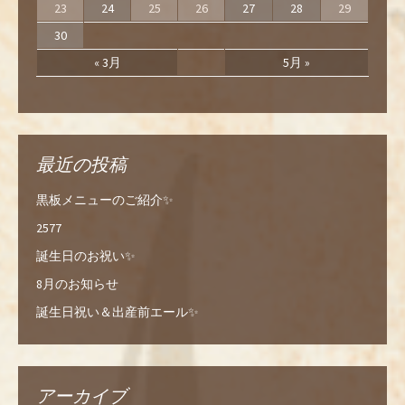
23
24
25
26
27
28
29
30
« 3月
5月 »
最近の投稿
黒板メニューのご紹介✨
2577
誕生日のお祝い✨
8月のお知らせ
誕生日祝い＆出産前エール✨
アーカイブ