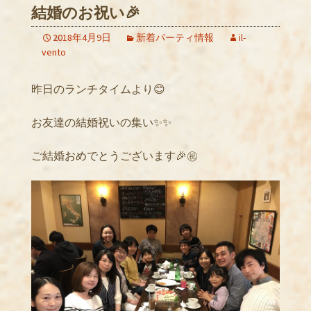
結婚のお祝い🎉
2018年4月9日
新着パーティ情報
il-
vento
昨日のランチタイムより😊
お友達の結婚祝いの集い✨✨
ご結婚おめでとうございます🎉㊗️