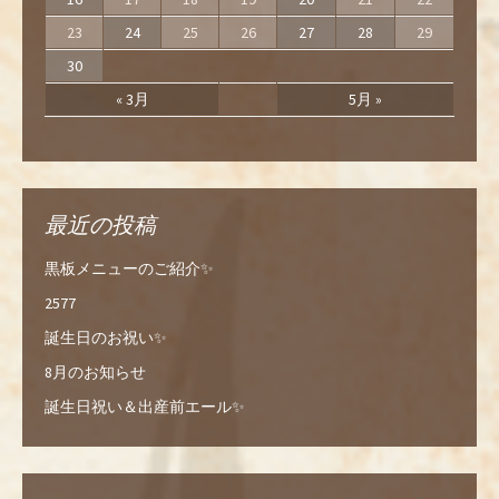
23
24
25
26
27
28
29
30
« 3月
5月 »
最近の投稿
黒板メニューのご紹介✨
2577
誕生日のお祝い✨
8月のお知らせ
誕生日祝い＆出産前エール✨