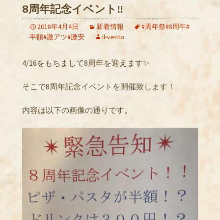
8周年記念イベント‼️
2018年4月4日
新着情報
#周年祭#8周年#
半額#激アツ#激安
il-vento
4/16をもちまして8周年を迎えます✨
そこで8周年記念イベントを開催致します！
内容は以下の画像の通りです。