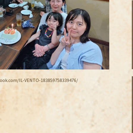
.com/IL-VENTO-183859758339476/