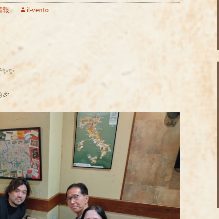
情報
il-vento
✨✨
🎉