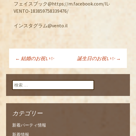
フェイスブック@https://m.facebook.com/IL-
VENTO-183859758339476/
インスタグラム@vento.il
←
結婚のお祝い✨
誕生日のお祝い✨
→
投稿ナビゲーショ
ン
検索:
カテゴリー
新着パーティ情報
新着情報