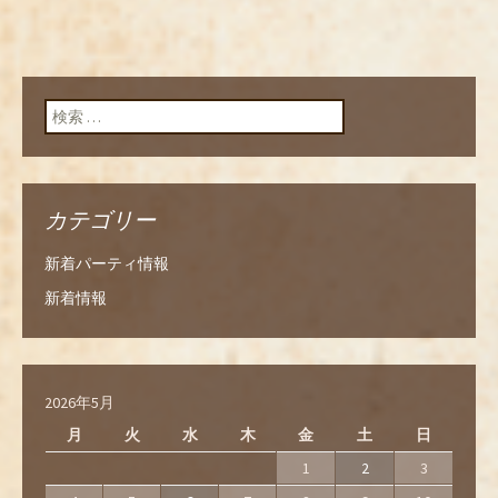
検索:
カテゴリー
新着パーティ情報
新着情報
2026年5月
月
火
水
木
金
土
日
1
2
3