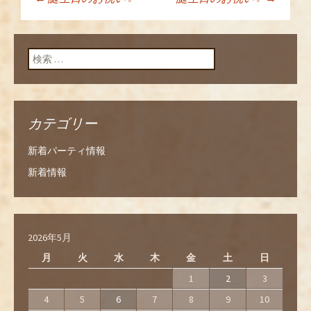
投稿ナビゲーショ
ン
検索:
カテゴリー
新着パーティ情報
新着情報
2026年5月
月
火
水
木
金
土
日
1
2
3
4
5
6
7
8
9
10