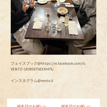
フェイスブック@https://m.facebook.com/IL-
VENTO-183859758339476/
インスタグラム@vento.il
←
誕生日のお祝い✨
誕生日のお祝い✨
→