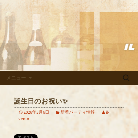
武蔵小杉の美味しいイタリアン「イル
ヴェント」のブログ
武蔵小杉の美味しいイタリアン
「イルヴェント」のブログ
コンテンツへ移動
検
メニュー
索:
誕生日のお祝い✨
2026年5月6日
新着パーティ情報
il-
vento