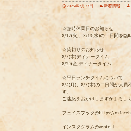
2025年7月27日
新着情報
☆臨時休業日のお知らせ
8/12(火)、8/13(水)の二日
☆貸切りのお知らせ
8/7(木)ディナータイム
8/29(金)ディナータイム
☆平日ランチタイムについて
8/4(月)、8/7(木)の二日間
す。
ご迷惑をおかけしますがよろし
フェイスブック@https://m.facebook
インスタグラム@vento.il