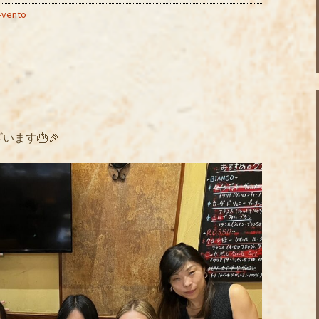
l-vento
ます🎂🎉