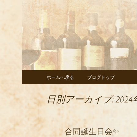
武蔵小杉の美味しいイタ
武蔵小杉
ェント」
コンテンツへ移動
ホームへ戻る
ブログトップ
日別アーカイブ: 2024
合同誕生日会✨