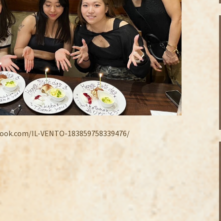
.com/IL-VENTO-183859758339476/