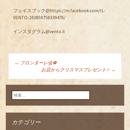
フェイスブック@https://m.facebook.com/IL-
VENTO-183859758339476/
インスタグラム@vento.il
←
フロンターレ会⚽️
投稿ナビゲーショ
お店からクリスマスプレゼント✨
→
ン
検索:
カテゴリー