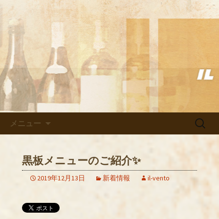
武蔵小杉の美味しいイタリアン「イル
ヴェント」のブログ
武蔵小杉の美味しいイタリアン
「イルヴェント」のブログ
コンテンツへ移動
検
メニュー
索:
黒板メニューのご紹介✨
2019年12月13日
新着情報
il-vento