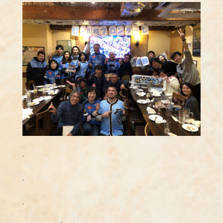
.
.
.