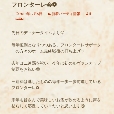
フロンターレ会⚽️
2019年12月5日
新着パーティ情報
il-
vento
先日のディナータイムより😊
毎年恒例となりつつある、フロンターレサポータ
ーの方々のホーム最終戦後の打ち上げ✨
去年は二連覇を祝い、今年は初のルヴァンカップ
制覇をお祝い😆
三連覇は逃したものの毎年一歩一歩前進している
フロンターレ⚽️
来年も皆さんで美味しいお酒が飲めるように声を
枯らして応援していきたいと思います😊