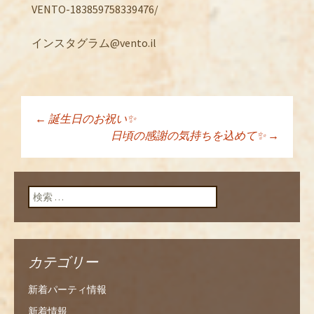
VENTO-183859758339476/
インスタグラム@vento.il
←
誕生日のお祝い✨
投稿ナビゲーショ
日頃の感謝の気持ちを込めて✨
→
ン
検索:
カテゴリー
新着パーティ情報
新着情報