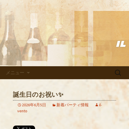
武蔵小杉の美味しいイタリアン「イル
ヴェント」のブログ
武蔵小杉の美味しいイタリアン
「イルヴェント」のブログ
コンテンツへ移動
検
メニュー
索:
誕生日のお祝い✨
2026年6月5日
新着パーティ情報
il-
vento