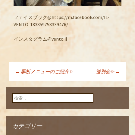
フェイスブック@https://m.facebook.com/IL-
VENTO-183859758339476/
インスタグラム@vento.il
←
黒板メニューのご紹介✨
送別会✨
→
投稿ナビゲーショ
ン
検索:
カテゴリー