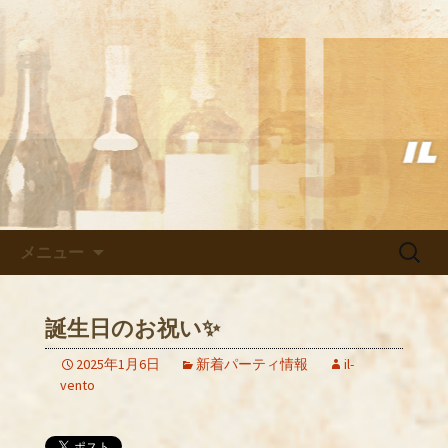
武蔵小杉の美味しいイタリアン「イル
ヴェント」のブログ
武蔵小杉の美味しいイタリアン
「イルヴェント」のブログ
コンテンツへ移動
検
メニュー
索:
誕生日のお祝い✨
2025年1月6日
新着パーティ情報
il-
vento