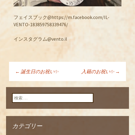
フェイスブック@https://m.facebook.com/IL-
VENTO-183859758339476/
インスタグラム@vento.il
←
誕生日のお祝い✨
入籍のお祝い✨
→
投稿ナビゲーショ
ン
検索:
カテゴリー